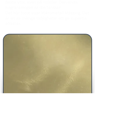
flesta ytor, även på möbler. Den enda
begränsningen är din fantasi!
Det här fotot visar Mikrometall Mässing. Det
är en av många möjligheter att ge superba
effekter.