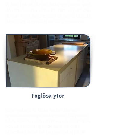
Vi kan hjälpa dig att hitta personen med
de rätta kunskaperna för ditt projekt. Om
du har egna hantverkare så kan vi utbilda
dem i rätt arbetssätt för våra produkter.
Foglösa ytor
Våra material är tåliga, vattentäta och
motståndskraftiga mot sprickor. De passar
både inomhus och utomhus, i nyproduktion
och vid renovering både hemma och i
offentliga lokaler. De kan användas på de