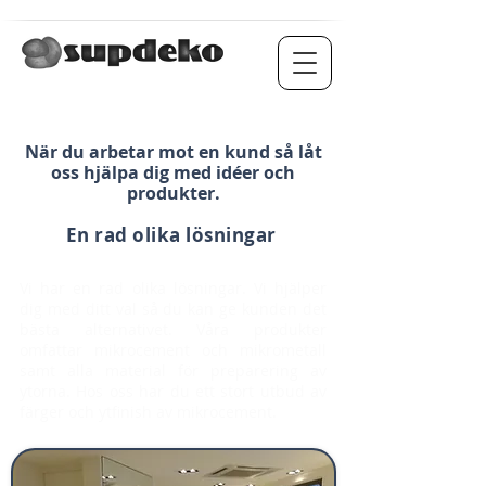
När du arbetar mot en kund så låt
oss hjälpa dig med idéer och
produkter.
En rad olika lösningar
Vi har en rad olika lösningar. Vi hjälper
dig med ditt val så du kan ge kunden det
bästa alternativet. Våra produkter
omfattar mikrocement och mikrometall
samt alla material för preparering av
ytorna. Hos oss har du ett stort utbud av
färger och ytfinish av mikrocement.